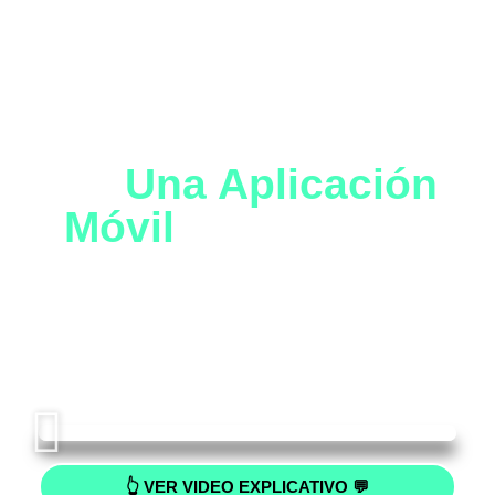
Convierte Tu Idea
En
Una Aplicación
Móvil
Funcional Y
De Alta Conversión
Creamos Aplicaciones Móviles Personalizadas Que
Impulsan Negocios Y Mejoran La Experiencia Del
Usuario
👆 VER VIDEO EXPLICATIVO 💬