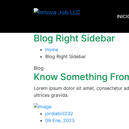
Skip
to
INICI
content
Blog Right Sidebar
Home
Blog Right Sidebar
Blog
Know Something From
Lorem ipsum dolor sit amet, consectetur ad
ultrices gravida.
jordiabril232
09 Ene, 2023