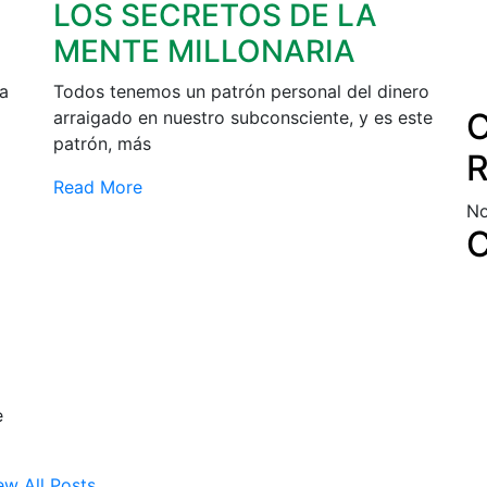
LOS SECRETOS DE LA
MENTE MILLONARIA
va
Todos tenemos un patrón personal del dinero
C
arraigado en nuestro subconsciente, y es este
patrón, más
R
Read More
No
C
e
ew All Posts