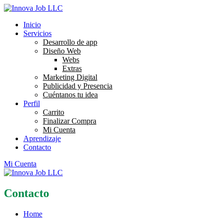
Skip
to
Inicio
content
Servicios
Desarrollo de app
Diseño Web
Webs
Extras
Marketing Digital
Publicidad y Presencia
Cuéntanos tu idea
Perfil
Carrito
Finalizar Compra
Mi Cuenta
Aprendizaje
Contacto
Mi Cuenta
Contacto
Home